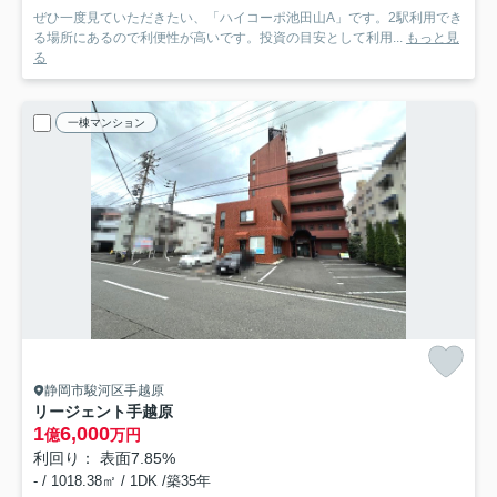
ぜひ一度見ていただきたい、「ハイコーポ池田山A」です。2駅利用でき
る場所にあるので利便性が高いです。投資の目安として利用...
もっと見
る
一棟マンション
静岡市駿河区手越原
リージェント手越原
1
6,000
億
万円
利回り： 表面7.85%
- / 1018.38㎡ / 1DK /築35年