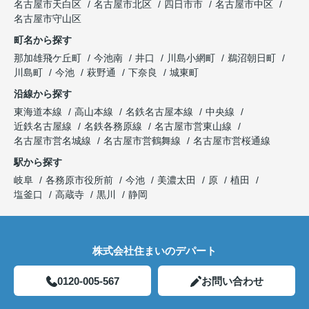
名古屋市天白区
名古屋市北区
四日市市
名古屋市中区
名古屋市守山区
町名から探す
那加雄飛ケ丘町
今池南
井口
川島小網町
鵜沼朝日町
川島町
今池
萩野通
下奈良
城東町
沿線から探す
東海道本線
高山本線
名鉄名古屋本線
中央線
近鉄名古屋線
名鉄各務原線
名古屋市営東山線
名古屋市営名城線
名古屋市営鶴舞線
名古屋市営桜通線
駅から探す
岐阜
各務原市役所前
今池
美濃太田
原
植田
塩釜口
高蔵寺
黒川
静岡
株式会社住まいのデパート
0120-005-567
お問い合わせ