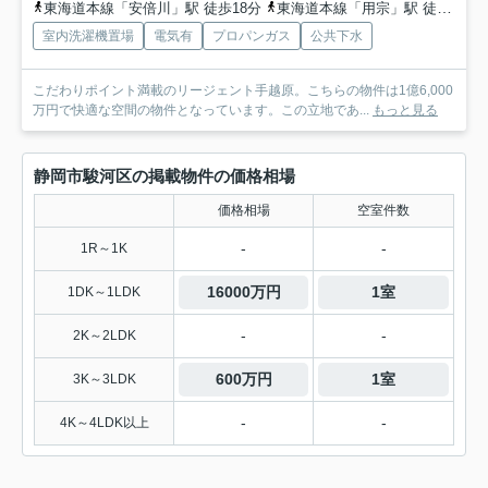
東海道本線「安倍川」駅 徒歩18分
東海道本線「用宗」駅 徒歩40分
室内洗濯機置場
電気有
プロパンガス
公共下水
こだわりポイント満載のリージェント手越原。こちらの物件は1億6,000
万円で快適な空間の物件となっています。この立地であ...
もっと見る
静岡市駿河区の掲載物件の価格相場
価格相場
空室件数
-
-
1R～1K
16000万円
1室
1DK～1LDK
-
-
2K～2LDK
600万円
1室
3K～3LDK
-
-
4K～4LDK以上