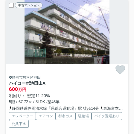
中古マンション
静岡市駿河区池田
ハイコーポ池田山A
600
万円
利回り： 想定11.20%
5階 / 67.72㎡ / 3LDK /築46年
静岡鉄道静岡清水線「県総合運動場」駅 徒歩14分
東海道本線「東静岡」駅 徒歩29分
エレベーター
エアコン
都市ガス
駐輪場
バイク置場あり
公共下水