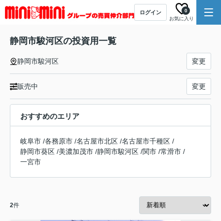
0
ログイン
お気に入り
静岡市駿河区の投資用一覧
静岡市駿河区
変更
販売中
変更
おすすめのエリア
岐阜市
/
各務原市
/
名古屋市北区
/
名古屋市千種区
/
静岡市葵区
/
美濃加茂市
/
静岡市駿河区
/
関市
/
常滑市
/
一宮市
2
件