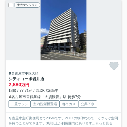
中古マンション
名古屋市中区大須
シティコーポ岩井通
2,880
万円
12階 / 77.71㎡ / 2LDK /築35年
名古屋市営鶴舞線「大須観音」駅 徒歩7分
二重サッシ
室内洗濯機置場
都市ガス
公共下水
名古屋水主町郵便局まで235mです。2LDKの物件なので、くつろぐ空間
を持つことができます。3駅以上が利用圏内にあります...
もっと見る