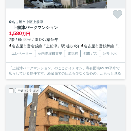
名古屋市中区上前津
上前津パークマンション
1,580
万円
2階 / 65.99㎡ / 3LDK /築45年
名古屋市営名城線「上前津」駅 徒歩4分
名古屋市営鶴舞線「上前津」駅 徒歩4分
エレベーター
室内洗濯機置場
電気有
都市ガス
公共下水
「上前津パークマンション」のここがイチオシ。専有面積65.99平米で
広々している物件です。経済面での圧迫も少なく安心の、...
もっと見る
中古マンション