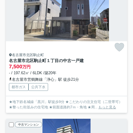
名古屋市北区駒止町
名古屋市北区駒止町１丁目の中古一戸建
7,500
万円
- / 197.62㎡ / 6LDK /築20年
名古屋市営鶴舞線「浄心」駅 徒歩21分
都市ガス
公共下水
★地下鉄名城線「黒川」駅徒歩9分 ★こだわりの注文住宅（二世帯可）
★整った街並みの住宅地 ★前面道路約7ｍ・角地 ★周...
もっと見る
中古マンション