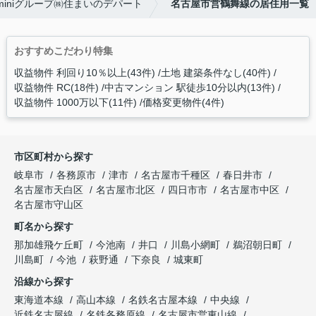
miniグループ㈱住まいのデパート
名古屋市営鶴舞線の居住用一覧
おすすめこだわり特集
収益物件 利回り10％以上(43件)
土地 建築条件なし(40件)
収益物件 RC(18件)
中古マンション 駅徒歩10分以内(13件)
収益物件 1000万以下(11件)
価格変更物件(4件)
市区町村から探す
岐阜市
各務原市
津市
名古屋市千種区
春日井市
名古屋市天白区
名古屋市北区
四日市市
名古屋市中区
名古屋市守山区
町名から探す
那加雄飛ケ丘町
今池南
井口
川島小網町
鵜沼朝日町
川島町
今池
萩野通
下奈良
城東町
沿線から探す
東海道本線
高山本線
名鉄名古屋本線
中央線
近鉄名古屋線
名鉄各務原線
名古屋市営東山線