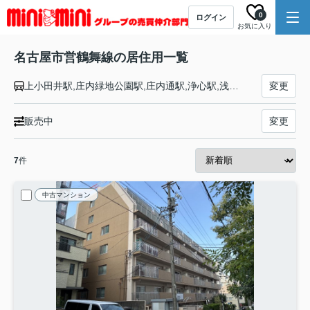
0
ログイン
お気に入り
名古屋市営鶴舞線の居住用一覧
上小田井駅,庄内緑地公園駅,庄内通駅,浄心駅,浅間町駅,丸の内駅,伏見駅,大須観音駅,上前津駅,鶴舞駅,荒畑駅,御器所駅,川名駅,いりなか駅,八事駅,塩釜口駅,植田駅,原駅,平針駅,赤池駅
変更
販売中
変更
7
件
中古マンション