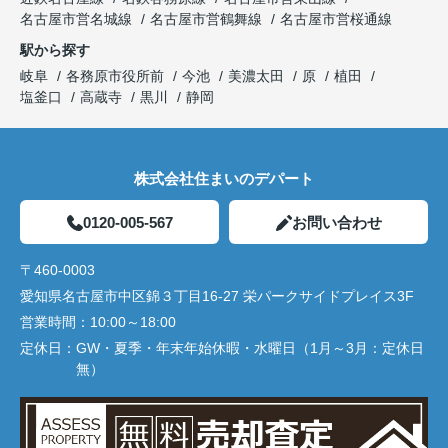
名古屋市営名城線
名古屋市営鶴舞線
名古屋市営桜通線
駅から探す
岐阜
各務原市役所前
今池
美濃太田
原
植田
塩釜口
高蔵寺
黒川
静岡
株式会社住まいのデパート
0120-005-567
お問い合わせ
〒460-0003
愛知県名古屋市中区錦３丁目16-27 栄パークサイドプレイス3F
営業時間：
10:00～18:00
定休日：
GW・夏季・年末年始休暇・水曜日（1月～3月：定休日
無）