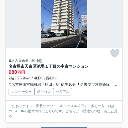
名古屋市天白区池場
名古屋市天白区池場１丁目の中古マンション
980
万円
2階 / 76.96㎡ / 4LDK /築41年
名古屋市営鶴舞線「植田」駅 徒歩10分
名古屋市営鶴舞線「塩釜口」駅 徒歩14分
エレベーター
都市ガス
公共下水
こだわりポイント満載のホワイトキャッスル植田Ⅵ。多くの方に好評
の、4LDKの物件情報はこちらです。こちらは13階建ての建...
もっと見
る