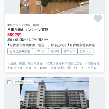
名古屋市天白区八幡山
八事八幡山マンション東館
880
万円
3階 / 66.95㎡ / 3LDK /築44年
名古屋市営鶴舞線「塩釜口」駅 徒歩9分
名古屋市営鶴舞線「八事」駅 徒歩12分
室内洗濯機置場
エアコン
電気有
都市ガス
公共下水
☆通風、眺望、陽当り良好 ☆2駅２路線利用可能な立地 ☆閑静な住
宅地 ☆イオン八事…約1,100ｍ 八事八幡山公園…約1...
もっと見る
中古マンション