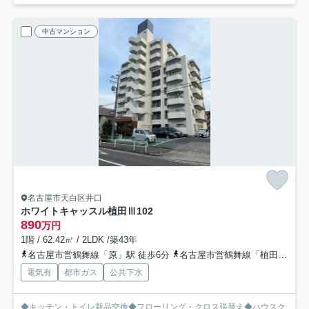
中古マンション
名古屋市天白区井口
ホワイトキャッスル植田Ⅲ
102
890
万円
1階 / 62.42㎡ / 2LDK /築43年
名古屋市営鶴舞線「原」駅 徒歩6分
名古屋市営鶴舞線「植田」駅 徒歩9分
電気有
都市ガス
公共下水
◆キッチン・トイレ新品交換◆フローリング・クロス張替え◆ハウスク