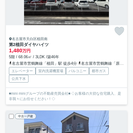
名古屋市天白区植田南
第2植田ダイヤハイツ
1,480
万円
5階 / 68.06㎡ / 3LDK /築46年
名古屋市営鶴舞線「植田」駅 徒歩4分
名古屋市営鶴舞線「原」駅 徒歩13分
エレベーター
室内洗濯機置場
バルコニー
都市ガス
公共下水
■mini miniグループの不動産売買会社■ ◇お客様の大切な住宅購入、是
非我々にお任せください！◇
中古一戸建