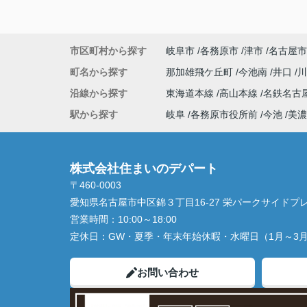
市区町村から探す
岐阜市
各務原市
津市
名古屋市
町名から探す
那加雄飛ケ丘町
今池南
井口
沿線から探す
東海道本線
高山本線
名鉄名古
駅から探す
岐阜
各務原市役所前
今池
美濃
株式会社住まいのデパート
〒460-0003
愛知県名古屋市中区錦３丁目16-27 栄パークサイドプレ
営業時間：
10:00～18:00
定休日：
GW・夏季・年末年始休暇・水曜日（1月～3
お問い合わせ