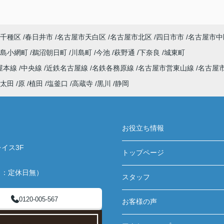
千種区
春日井市
名古屋市天白区
名古屋市北区
四日市市
名古屋市中
川島小網町
鵜沼朝日町
川島町
今池
萩野通
下奈良
城東町
屋本線
中央線
近鉄名古屋線
名鉄各務原線
名古屋市営東山線
名古屋
太田
原
植田
塩釜口
高蔵寺
黒川
静岡
お役立ち情報
イス3F
トップページ
月：定休日無）
スタッフ
0120-005-567
お客様の声