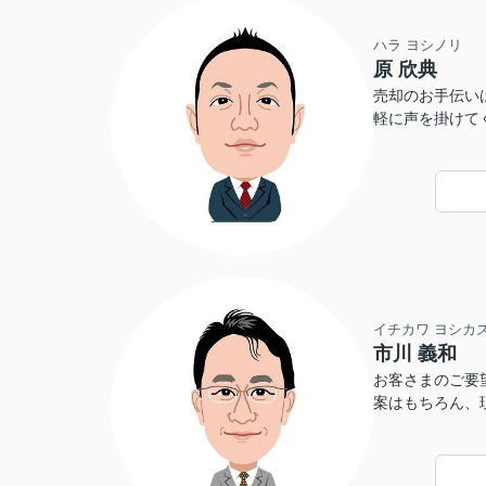
ハラ ヨシノリ
原 欣典
売却のお手伝い
軽に声を掛けて
イチカワ ヨシカ
市川 義和
お客さまのご要
案はもちろん、
せていただきま