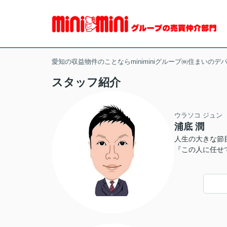
愛知の収益物件のことならminiminiグループ㈱住まいのデ
スタッフ紹介
ウラソコ ジュン
浦底 潤
人生の大きな節
『この人に任せ
よう、全力を尽
ず、心から納得
ートいたします