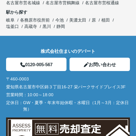
名古屋市営名城線
名古屋市営鶴舞線
名古屋市営桜通線
駅から探す
岐阜
各務原市役所前
今池
美濃太田
原
植田
塩釜口
高蔵寺
黒川
静岡
株式会社住まいのデパート
0120-005-567
お問い合わせ
〒460-0003
愛知県名古屋市中区錦３丁目16-27 栄パークサイドプレイス3F
営業時間：
10:00～18:00
定休日：
GW・夏季・年末年始休暇・水曜日（1月～3月：定休日
無）