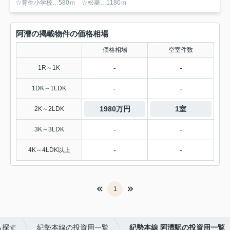
☆育生小学校…580ｍ ☆松菱…1180ｍ
阿漕の掲載物件の価格相場
価格相場
空室件数
-
-
1R～1K
-
-
1DK～1LDK
1980万円
1室
2K～2LDK
-
-
3K～3LDK
-
-
4K～4LDK以上
1
ら探す
紀勢本線の投資用一覧
紀勢本線 阿漕駅の投資用一覧