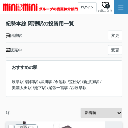
0
ログイン
お気に入り
紀勢本線 阿漕駅の投資用一覧
阿漕駅
変更
販売中
変更
おすすめの駅
岐阜駅
/
静岡駅
/
黒川駅
/
今池駅
/
笠松駅
/
新那加駅
/
美濃太田駅
/
池下駅
/
尾張一宮駅
/
西岐阜駅
1
件
一棟アパート