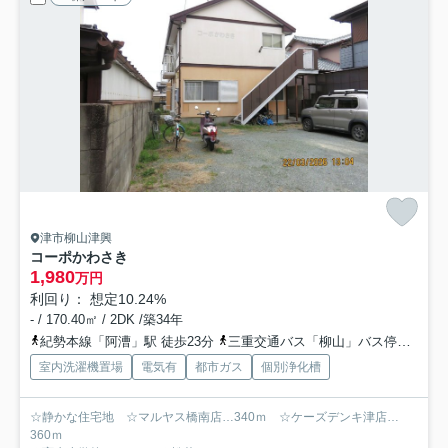
津市柳山津興
コーポかわさき
1,980
万円
利回り： 想定10.24%
- / 170.40㎡ / 2DK /築34年
紀勢本線「阿漕」駅 徒歩23分
三重交通バス「柳山」バス停下車 徒歩3分
室内洗濯機置場
電気有
都市ガス
個別浄化槽
☆静かな住宅地 ☆マルヤス橋南店…340ｍ ☆ケーズデンキ津店…
360ｍ