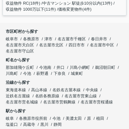
収益物件 RC(18件)
中古マンション 駅徒歩10分以内(13件)
収益物件 1000万以下(11件)
価格変更物件(4件)
市区町村から探す
岐阜市
各務原市
津市
名古屋市千種区
春日井市
名古屋市天白区
名古屋市北区
四日市市
名古屋市中区
名古屋市守山区
町名から探す
那加雄飛ケ丘町
今池南
井口
川島小網町
鵜沼朝日町
川島町
今池
萩野通
下奈良
城東町
沿線から探す
東海道本線
高山本線
名鉄名古屋本線
中央線
近鉄名古屋線
名鉄各務原線
名古屋市営東山線
名古屋市営名城線
名古屋市営鶴舞線
名古屋市営桜通線
駅から探す
岐阜
各務原市役所前
今池
美濃太田
原
植田
塩釜口
高蔵寺
黒川
静岡