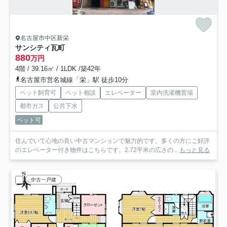
名古屋市中区新栄
サンシティ瓦町
880
万円
4階 / 39.16㎡ / 1LDK /築42年
名古屋市営名城線「栄」駅 徒歩10分
ペット飼育可
ペット相談
エレベーター
室内洗濯機置場
都市ガス
公共下水
ペット可
住んでいて心地の良い中古マンションで魅力的です。多くの方にご好評
のエレベーター付き物件はこちらです。2.72平米の広さの...
もっと見る
中古一戸建