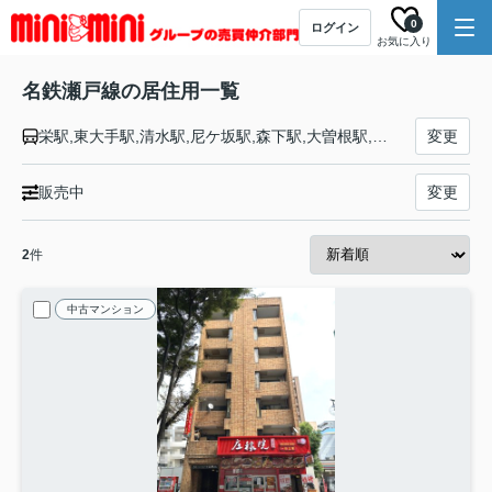
0
ログイン
お気に入り
名鉄瀬戸線の居住用一覧
栄駅,東大手駅,清水駅,尼ケ坂駅,森下駅,大曽根駅,矢田駅,守山自衛隊前駅,瓢箪山駅,小幡駅,喜多山駅,大森・金城学院前駅,印場駅,旭前駅,尾張旭駅,三郷駅,水野駅,新瀬戸駅,瀬戸市役所前駅,尾張瀬戸駅
変更
販売中
変更
2
件
中古マンション