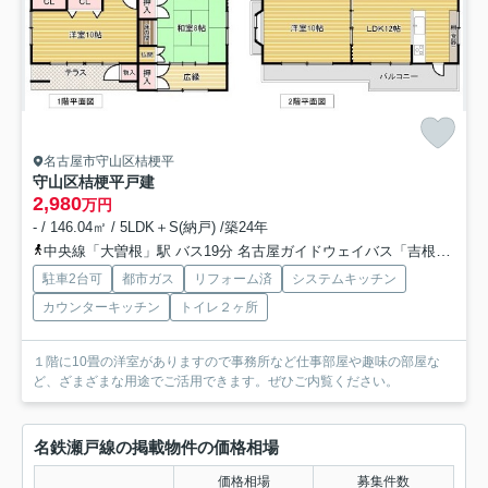
名古屋市守山区桔梗平
守山区桔梗平戸建
2,980
万円
- / 146.04㎡ / 5LDK＋S(納戸) /築24年
中央線「大曽根」駅 バス19分 名古屋ガイドウェイバス「吉根口」 停歩7分
駐車2台可
都市ガス
リフォーム済
システムキッチン
カウンターキッチン
トイレ２ヶ所
１階に10畳の洋室がありますので事務所など仕事部屋や趣味の部屋な
ど、ざまざまな用途でご活用できます。ぜひご内覧ください。
名鉄瀬戸線の掲載物件の価格相場
価格相場
募集件数