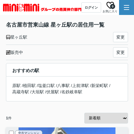
0
ログイン
お気に入り
名古屋市営東山線 星ヶ丘駅の居住用一覧
星ヶ丘駅
変更
販売中
変更
おすすめの駅
原駅
/
植田駅
/
塩釜口駅
/
八事駅
/
上前津駅
/
新栄町駅
/
高蔵寺駅
/
大垣駅
/
伏屋駅
/
名鉄岐阜駅
1
件
中古マンション