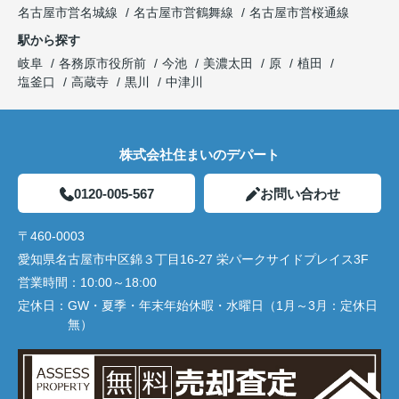
名古屋市営名城線
名古屋市営鶴舞線
名古屋市営桜通線
駅から探す
岐阜
各務原市役所前
今池
美濃太田
原
植田
塩釜口
高蔵寺
黒川
中津川
株式会社住まいのデパート
0120-005-567
お問い合わせ
〒460-0003
愛知県名古屋市中区錦３丁目16-27 栄パークサイドプレイス3F
営業時間：
10:00～18:00
定休日：
GW・夏季・年末年始休暇・水曜日（1月～3月：定休日
無）