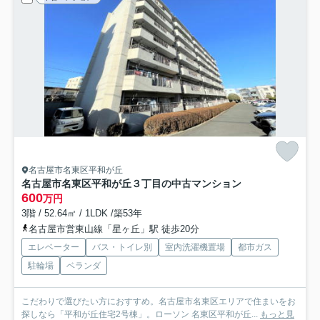
名古屋市名東区平和が丘
名古屋市名東区平和が丘３丁目の中古マンション
600
万円
3階 / 52.64㎡ / 1LDK /築53年
名古屋市営東山線「星ヶ丘」駅 徒歩20分
エレベーター
バス・トイレ別
室内洗濯機置場
都市ガス
駐輪場
ベランダ
こだわりで選びたい方におすすめ。名古屋市名東区エリアで住まいをお
探しなら「平和が丘住宅2号棟」。ローソン 名東区平和が丘...
もっと見