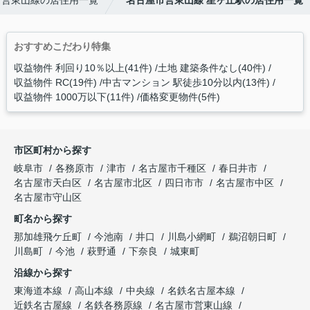
市営東山線の居住用一覧
名古屋市営東山線 星ヶ丘駅の居住用一覧
おすすめこだわり特集
収益物件 利回り10％以上(41件)
土地 建築条件なし(40件)
収益物件 RC(19件)
中古マンション 駅徒歩10分以内(13件)
収益物件 1000万以下(11件)
価格変更物件(5件)
市区町村から探す
岐阜市
各務原市
津市
名古屋市千種区
春日井市
名古屋市天白区
名古屋市北区
四日市市
名古屋市中区
名古屋市守山区
町名から探す
那加雄飛ケ丘町
今池南
井口
川島小網町
鵜沼朝日町
川島町
今池
萩野通
下奈良
城東町
沿線から探す
東海道本線
高山本線
中央線
名鉄名古屋本線
近鉄名古屋線
名鉄各務原線
名古屋市営東山線