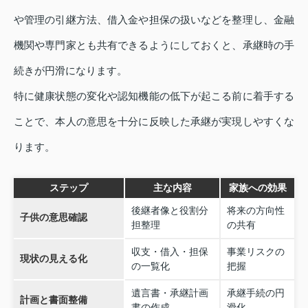
や管理の引継方法、借入金や担保の扱いなどを整理し、金融
機関や専門家とも共有できるようにしておくと、承継時の手
続きが円滑になります。
特に健康状態の変化や認知機能の低下が起こる前に着手する
ことで、本人の意思を十分に反映した承継が実現しやすくな
ります。
ステップ
主な内容
家族への効果
後継者像と役割分
将来の方向性
子供の意思確認
担整理
の共有
収支・借入・担保
事業リスクの
現状の見える化
の一覧化
把握
遺言書・承継計画
承継手続の円
計画と書面整備
書の作成
滑化