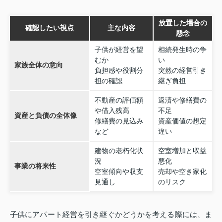
放置した場合の
確認したい視点
主な内容
懸念
子供が経営を望
相続発生時の争
むか
い
家族全体の意向
負担感や役割分
突然の経営引き
担の確認
継ぎ負担
不動産の評価額
返済や修繕費の
や借入残高
不足
資産と負債の全体像
修繕費の見込み
資産価値の想定
など
違い
建物の老朽化状
空室増加と収益
況
悪化
事業の将来性
空室傾向や収支
売却や空き家化
見通し
のリスク
子供にアパート経営を引き継ぐかどうかを考える際には、ま