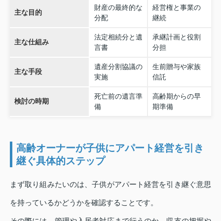
財産の最終的な
経営権と事業の
主な目的
分配
継続
法定相続分と遺
承継計画と役割
主な仕組み
言書
分担
遺産分割協議の
生前贈与や家族
主な手段
実施
信託
死亡前の遺言準
高齢期からの早
検討の時期
備
期準備
高齢オーナーが子供にアパート経営を引き
継ぐ具体的ステップ
まず取り組みたいのは、子供がアパート経営を引き継ぐ意思
を持っているかどうかを確認することです。
その際には、管理や入居者対応まで行うのか、収支の把握や