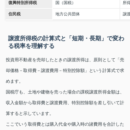
復興特別所得税
国（国税）
所
住民税
地方公共団体
譲
譲渡所得税の計算式と「短期・長期」で変わ
る税率を理解する
投資用不動産を売却したときの譲渡所得は、原則として「売
却価格－取得費－譲渡費用－特別控除額」という計算式で求
めます。
国税庁も、土地や建物を売った場合の課税譲渡所得金額は、
収入金額から取得費と譲渡費用、特別控除額を差し引いて計
算すると示しています。
ここでいう取得費とは購入代金や購入時の諸費用を合計した