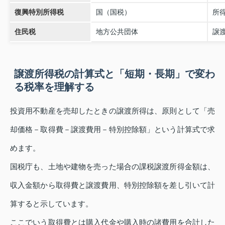
復興特別所得税
国（国税）
所
住民税
地方公共団体
譲
譲渡所得税の計算式と「短期・長期」で変わ
る税率を理解する
投資用不動産を売却したときの譲渡所得は、原則として「売
却価格－取得費－譲渡費用－特別控除額」という計算式で求
めます。
国税庁も、土地や建物を売った場合の課税譲渡所得金額は、
収入金額から取得費と譲渡費用、特別控除額を差し引いて計
算すると示しています。
ここでいう取得費とは購入代金や購入時の諸費用を合計した