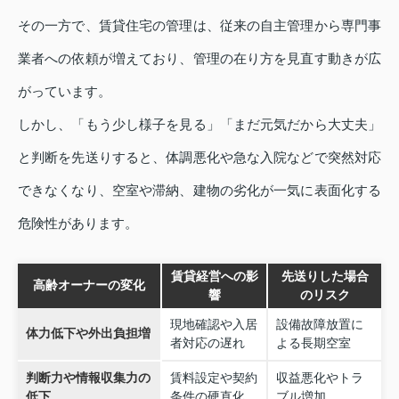
その一方で、賃貸住宅の管理は、従来の自主管理から専門事
業者への依頼が増えており、管理の在り方を見直す動きが広
がっています。
しかし、「もう少し様子を見る」「まだ元気だから大丈夫」
と判断を先送りすると、体調悪化や急な入院などで突然対応
できなくなり、空室や滞納、建物の劣化が一気に表面化する
危険性があります。
賃貸経営への影
先送りした場合
高齢オーナーの変化
響
のリスク
現地確認や入居
設備故障放置に
体力低下や外出負担増
者対応の遅れ
よる長期空室
判断力や情報収集力の
賃料設定や契約
収益悪化やトラ
低下
条件の硬直化
ブル増加