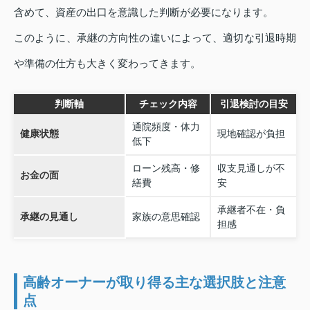
含めて、資産の出口を意識した判断が必要になります。
このように、承継の方向性の違いによって、適切な引退時期
や準備の仕方も大きく変わってきます。
判断軸
チェック内容
引退検討の目安
通院頻度・体力
健康状態
現地確認が負担
低下
ローン残高・修
収支見通しが不
お金の面
繕費
安
承継者不在・負
承継の見通し
家族の意思確認
担感
高齢オーナーが取り得る主な選択肢と注意
点