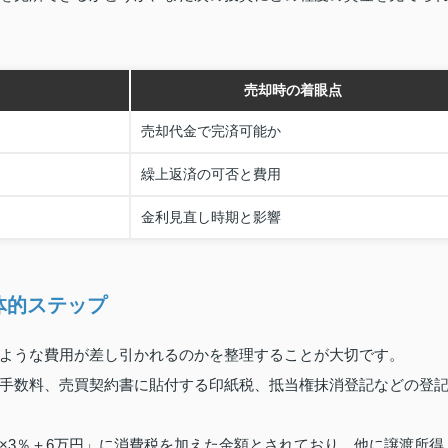
売却時の着眼点
売却代金で完済可能か
繰上返済の可否と費用
金利見直し時期と影響
体的ステップ
ような費用が差し引かれるのかを整理することが大切です。
手数料、売買契約書に貼付する印紙税、抵当権抹消登記などの登
×3％＋6万円」に消費税を加えた金額とされており、他に譲渡所得