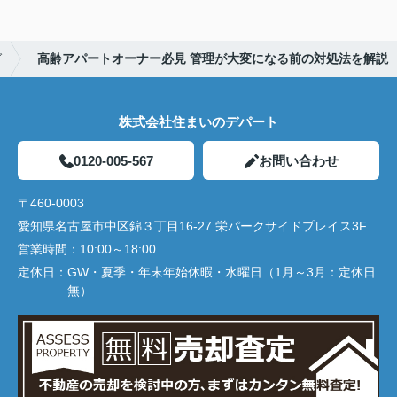
グ
高齢アパートオーナー必見 管理が大変になる前の対処法を解説
株式会社住まいのデパート
0120-005-567
お問い合わせ
〒460-0003
愛知県名古屋市中区錦３丁目16-27 栄パークサイドプレイス3F
営業時間：
10:00～18:00
定休日：
GW・夏季・年末年始休暇・水曜日（1月～3月：定休日
無）