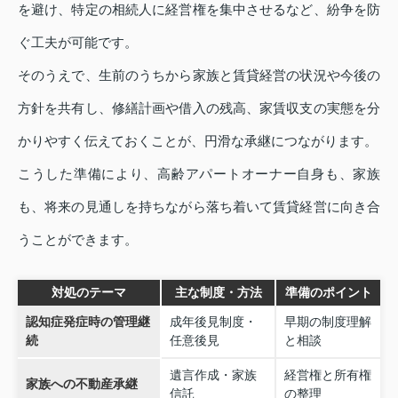
を避け、特定の相続人に経営権を集中させるなど、紛争を防
ぐ工夫が可能です。
そのうえで、生前のうちから家族と賃貸経営の状況や今後の
方針を共有し、修繕計画や借入の残高、家賃収支の実態を分
かりやすく伝えておくことが、円滑な承継につながります。
こうした準備により、高齢アパートオーナー自身も、家族
も、将来の見通しを持ちながら落ち着いて賃貸経営に向き合
うことができます。
対処のテーマ
主な制度・方法
準備のポイント
認知症発症時の管理継
成年後見制度・
早期の制度理解
続
任意後見
と相談
遺言作成・家族
経営権と所有権
家族への不動産承継
信託
の整理