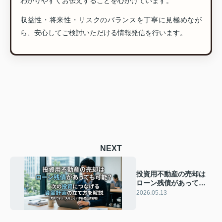
わかりやすくお伝えすることを心がけています。
収益性・将来性・リスクのバランスを丁寧に見極めなが
ら、安心してご検討いただける情報発信を行います。
NEXT
投資用不動産の売却は
ローン残債があっても
可能？次の投資につな
2026.05.13
げる資金計画の立て方
を解説