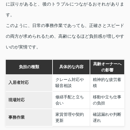
に誤りがあると、後のトラブルにつながるおそれがありま
す。
このように、日常の事務作業であっても、正確さとスピード
の両方が求められるため、高齢になるほど負担感が増しやす
いのが実情です。
高齢オーナーへ
負担の種類
具体的な内容
の影響
クレーム対応や
精神的な疲労蓄
入居者対応
騒音相談
積
修繕手配と立ち
移動や立ち仕事
現場対応
会い
の負担
家賃管理や契約
確認漏れや判断
事務作業
更新
遅れ