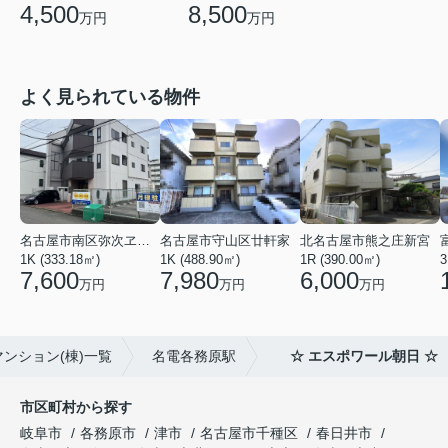
4,500
8,500
万円
万円
よく見られている物件
名古屋市南区弥次ヱ町４丁目
名古屋市守山区廿軒家
北名古屋市熊之庄新宮
1K (333.18㎡)
1K (488.90㎡)
1R (390.00㎡)
3
7,600
7,980
6,000
万円
万円
万円
ンション(棟)一覧
名電各務原駅
☆ エスポワール朝日 ☆
市区町村から探す
岐阜市
各務原市
津市
名古屋市千種区
春日井市