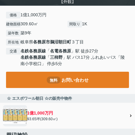
【外観】
1億1,000万円
価格
309.60㎡
1K
建物面積
間取り
築9年
築年数
岐阜県
各務原市
鵜沼朝日町
３丁目
所在地
名鉄各務原線
「
名電各務原
」駅 徒歩27分
交通
名鉄各務原線
「
三柿野
」駅 バス17分 ふれあいバス「陵
南小学校口」 停歩5分
お問い合わせ
無料
☆ エスポワール朝日 ☆の販売中物件
1億1,000万円
93.65坪(309.60㎡)