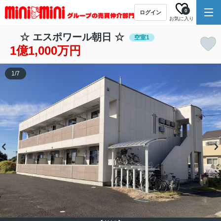
0
ログイン
お気に入り
☆ エスポワール朝日 ☆
空室1
1億1,000万円
1
/
7