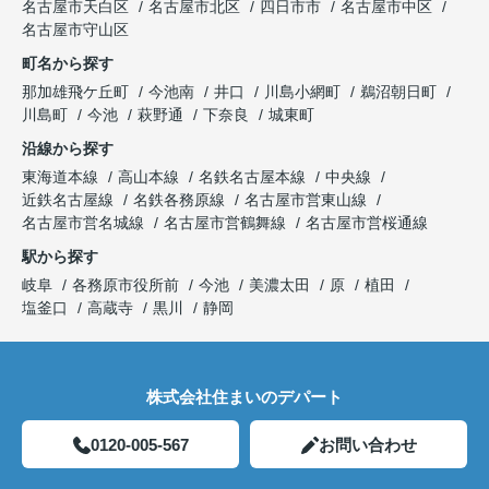
名古屋市天白区
名古屋市北区
四日市市
名古屋市中区
名古屋市守山区
町名から探す
那加雄飛ケ丘町
今池南
井口
川島小網町
鵜沼朝日町
川島町
今池
萩野通
下奈良
城東町
沿線から探す
東海道本線
高山本線
名鉄名古屋本線
中央線
近鉄名古屋線
名鉄各務原線
名古屋市営東山線
名古屋市営名城線
名古屋市営鶴舞線
名古屋市営桜通線
駅から探す
岐阜
各務原市役所前
今池
美濃太田
原
植田
塩釜口
高蔵寺
黒川
静岡
株式会社住まいのデパート
0120-005-567
お問い合わせ