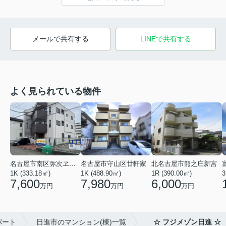
メールで共有する
LINEで共有する
よく見られている物件
名古屋市南区弥次ヱ町４丁目
名古屋市守山区廿軒家
北名古屋市熊之庄新宮
1K (333.18㎡)
1K (488.90㎡)
1R (390.00㎡)
3
7,600
7,980
6,000
万円
万円
万円
パート
日進市のマンション(棟)一覧
☆ フジメゾン日進 ☆