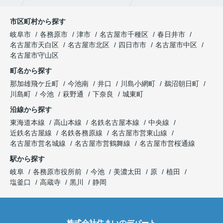
市区町村から探す
岐阜市
各務原市
津市
名古屋市千種区
春日井市
名古屋市天白区
名古屋市北区
四日市市
名古屋市中区
名古屋市守山区
町名から探す
那加雄飛ケ丘町
今池南
井口
川島小網町
鵜沼朝日町
川島町
今池
萩野通
下奈良
城東町
沿線から探す
東海道本線
高山本線
名鉄名古屋本線
中央線
近鉄名古屋線
名鉄各務原線
名古屋市営東山線
名古屋市営名城線
名古屋市営鶴舞線
名古屋市営桜通線
駅から探す
岐阜
各務原市役所前
今池
美濃太田
原
植田
塩釜口
高蔵寺
黒川
静岡
株式会社住まいのデパート