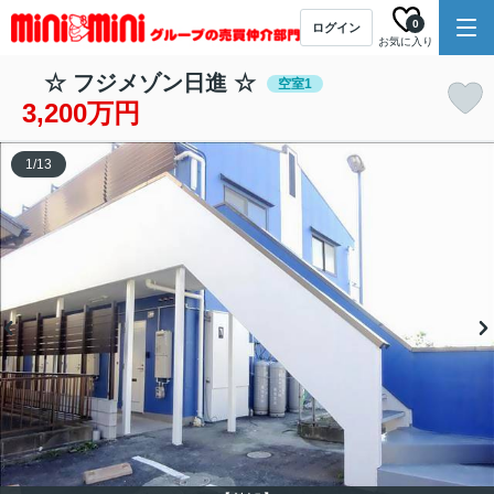
0
ログイン
お気に入り
☆ フジメゾン日進 ☆
空室1
3,200万円
1
/
13