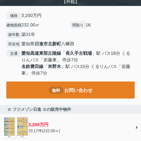
【外観】
3,200万円
価格
232.00㎡
1K
建物面積
間取り
築31年
築年数
愛知県
日進市
北新町
八幡西
所在地
愛知高速東部丘陵線
「
長久手古戦場
」駅 バス18分 くる
交通
りんバス「岩藤東」 停歩7分
名鉄豊田線
「
米野木
」駅 バス15分 くるりんバス「岩藤
東」 停歩7分
お問い合わせ
無料
☆ フジメゾン日進 ☆の販売中物件
3,200万円
70.17坪(232.00㎡)