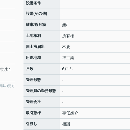
設備条件
設備(その他)
-
駐車場/月額
無/-
土地権利
所有権
国土法届出
不要
用途地域
準工業
戸数
6戸 / -
 徒歩4
管理形態
-
情報の見方
管理員の勤務形態
-
管理会社
-
取引態様
専任媒介
引渡し
相談