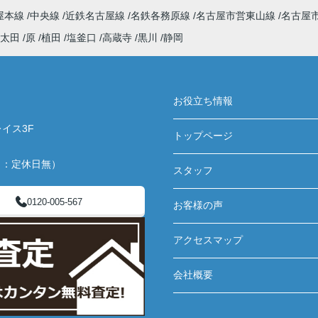
屋本線
中央線
近鉄名古屋線
名鉄各務原線
名古屋市営東山線
名古屋
太田
原
植田
塩釜口
高蔵寺
黒川
静岡
お役立ち情報
イス3F
トップページ
月：定休日無）
スタッフ
0120-005-567
お客様の声
アクセスマップ
会社概要