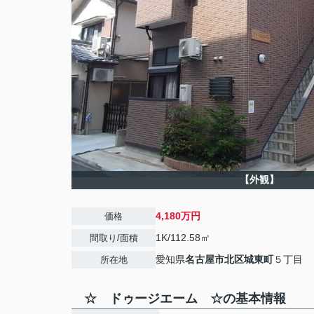
【外観】
4,180万円
価格
1K/112.58㎡
間取り/面積
愛知県
名古屋市北区
城東町
５丁目
所在地
☆ ドゥージエーム ☆の基本情報