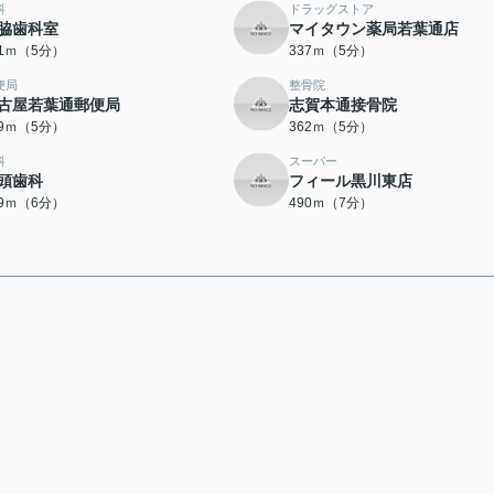
科
ドラッグストア
脇歯科室
マイタウン薬局若葉通店
21ｍ（5分）
337ｍ（5分）
便局
整骨院
古屋若葉通郵便局
志賀本通接骨院
39ｍ（5分）
362ｍ（5分）
科
スーパー
頭歯科
フィール黒川東店
09ｍ（6分）
490ｍ（7分）