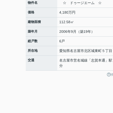
物件名
☆ ドゥージエーム ☆
価格
4,180万円
建物面積
112.58㎡
築年月
2006年9月（築19年）
総戸数
6戸
所在地
愛知県
名古屋市北区
城東町
５丁目
交通
名古屋市営名城線
「
志賀本通
」駅
分