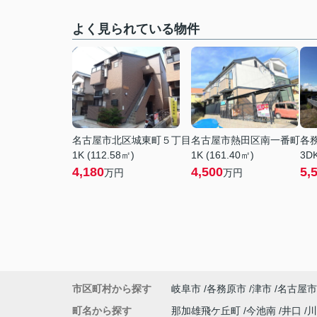
よく見られている物件
名古屋市北区城東町５丁目
名古屋市熱田区南一番町
各
1K (112.58㎡)
1K (161.40㎡)
3DK
4,180
4,500
5,
万円
万円
市区町村から探す
岐阜市
各務原市
津市
名古屋市
町名から探す
那加雄飛ケ丘町
今池南
井口