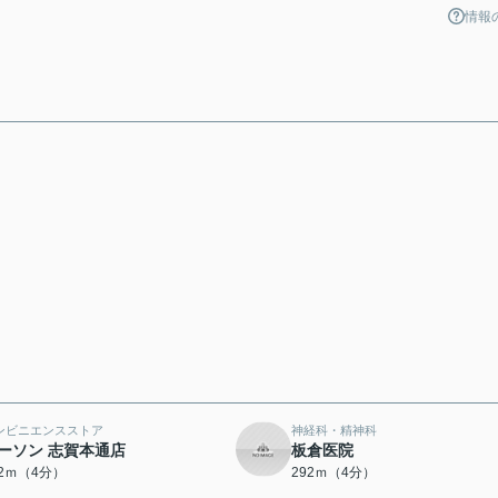
情報
ンビニエンスストア
神経科・精神科
ーソン 志賀本通店
板倉医院
62ｍ（4分）
292ｍ（4分）