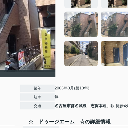
2006年9月(築19年)
築年
無
駐車
名古屋市営名城線
「
志賀本通
」駅 徒歩4
交通
☆ ドゥージエーム ☆の詳細情報