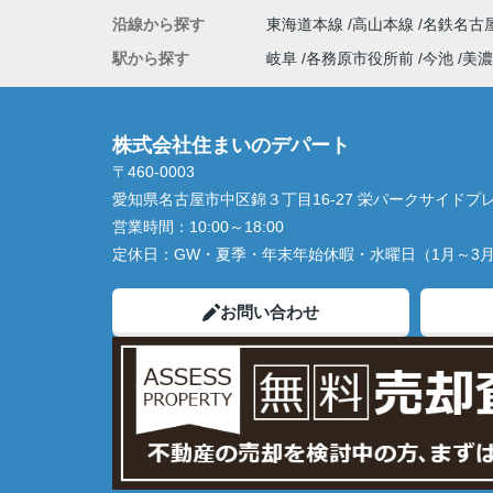
沿線から探す
東海道本線
高山本線
名鉄名古
駅から探す
岐阜
各務原市役所前
今池
美濃
株式会社住まいのデパート
〒460-0003
愛知県名古屋市中区錦３丁目16-27 栄パークサイドプレ
営業時間：
10:00～18:00
定休日：
GW・夏季・年末年始休暇・水曜日（1月～3
お問い合わせ