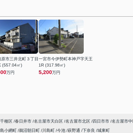
務原市三井北町３丁目
一宮市今伊勢町本神戸字天王
 (557.04㎡)
1R (317.98㎡)
500
5,200
万円
万円
千種区
春日井市
名古屋市天白区
名古屋市北区
四日市市
名古屋市中
川島小網町
鵜沼朝日町
川島町
今池
萩野通
下奈良
城東町