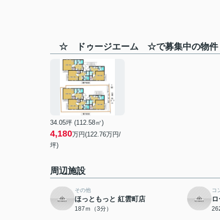
☆ ドゥージエーム ☆で募集中の物件
34.05坪 (112.58㎡)
4,180
万円(122.76万円/
坪)
周辺施設
その他
コ
ほっともっと 紅雲町店
ロ
187ｍ（3分）
2