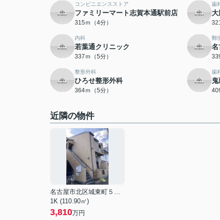
コンビニエンスストア
歯
ファミリーマート志賀本通駅前店
大
315ｍ（4分）
3
内科
郵
若葉通クリニック
名
337ｍ（5分）
3
整形外科
歯
ひろせ整形外科
鬼
364ｍ（5分）
4
近隣の物件
名古屋市北区城東町５丁目
1K (110.90㎡)
3,810
万円