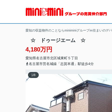
愛知の収益物件のことならminiminiグループ㈱住まいのデ
☆ ドゥージエーム ☆
4,180万円
愛知県
名古屋市北区
城東町
５丁目
名古屋市営名城線「志賀本通」駅徒歩4分
1
/
8