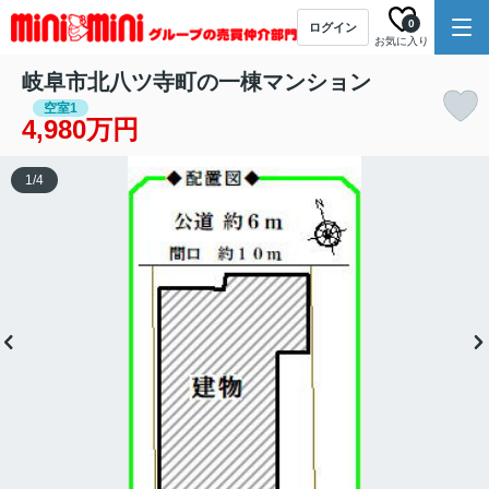
0
ログイン
お気に入り
岐阜市北八ツ寺町の一棟マンション
空室1
4,980万円
1
/
4