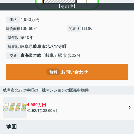
【その他】
4,980万円
価格
138.60㎡
1LDK
建物面積
間取り
築40年
築年数
岐阜県
岐阜市
北八ツ寺町
所在地
東海道本線
「
岐阜
」駅 徒歩22分
交通
お問い合わせ
無料
岐阜市北八ツ寺町の一棟マンションの販売中物件
4,980万円
41.92坪(138.60㎡)
地図