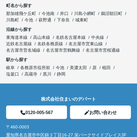
町名から探す
那加雄飛ケ丘町
今池南
井口
川島小網町
鵜沼朝日町
川島町
今池
萩野通
下奈良
城東町
沿線から探す
東海道本線
高山本線
名鉄名古屋本線
中央線
近鉄名古屋線
名鉄各務原線
名古屋市営東山線
名古屋市営名城線
名古屋市営鶴舞線
名古屋市営桜通線
駅から探す
岐阜
各務原市役所前
今池
美濃太田
原
植田
塩釜口
高蔵寺
黒川
静岡
株式会社住まいのデパート
0120-005-567
お問い合わせ
〒460-0003
愛知県名古屋市中区錦３丁目16-27 栄パークサイドプレイス3F