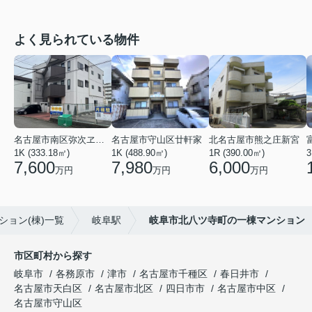
よく見られている物件
名古屋市南区弥次ヱ町４丁目
名古屋市守山区廿軒家
北名古屋市熊之庄新宮
1K (333.18㎡)
1K (488.90㎡)
1R (390.00㎡)
3
7,600
7,980
6,000
万円
万円
万円
ション(棟)一覧
岐阜駅
岐阜市北八ツ寺町の一棟マンション
市区町村から探す
岐阜市
各務原市
津市
名古屋市千種区
春日井市
名古屋市天白区
名古屋市北区
四日市市
名古屋市中区
名古屋市守山区