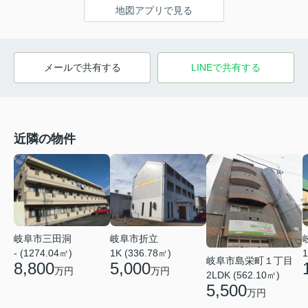
地図アプリで見る
メールで共有する
LINEで共有する
近隣の物件
岐阜市三田洞
岐阜市折立
- (1274.04㎡)
1K (336.78㎡)
1
岐阜市島栄町１丁目
8,800
5,000
万円
万円
2LDK (562.10㎡)
5,500
万円