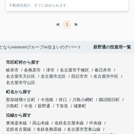
不動産投資が、すぐに始められます。
1
ならminiminiグループ㈱住まいのデパート
萩野通の投資用一覧
市区町村から探す
岐阜市
各務原市
津市
名古屋市千種区
春日井市
名古屋市天白区
名古屋市北区
四日市市
名古屋市中区
名古屋市守山区
町名から探す
那加雄飛ケ丘町
今池南
井口
川島小網町
鵜沼朝日町
川島町
今池
萩野通
下奈良
城東町
沿線から探す
東海道本線
高山本線
名鉄名古屋本線
中央線
近鉄名古屋線
名鉄各務原線
名古屋市営東山線