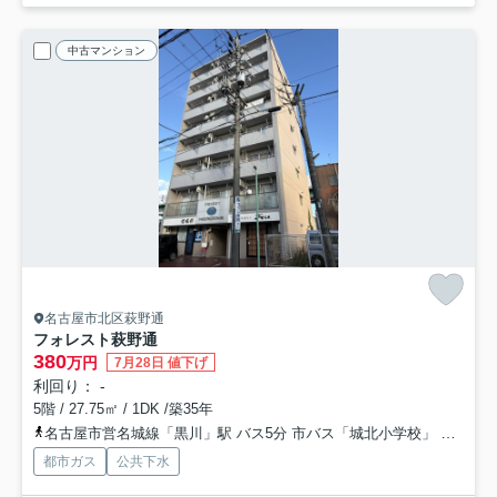
中古マンション
名古屋市北区萩野通
フォレスト萩野通
380
万円
7月28日 値下げ
利回り： -
5階 / 27.75㎡ / 1DK /築35年
名古屋市営名城線「黒川」駅 バス5分 市バス「城北小学校」 停歩6分
都市ガス
公共下水