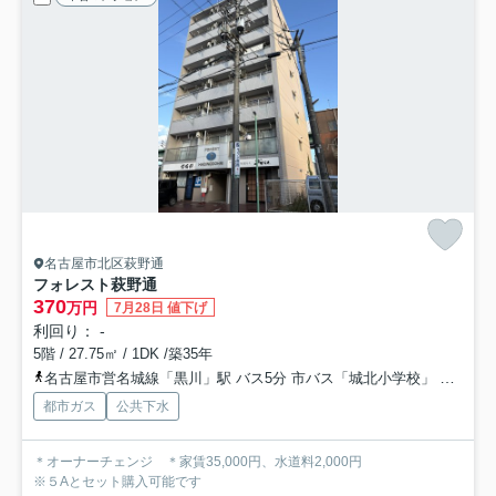
名古屋市北区萩野通
フォレスト萩野通
370
万円
7月28日 値下げ
利回り： -
5階 / 27.75㎡ / 1DK /築35年
名古屋市営名城線「黒川」駅 バス5分 市バス「城北小学校」 停歩6分
都市ガス
公共下水
＊オーナーチェンジ ＊家賃35,000円、水道料2,000円
※５Aとセット購入可能です