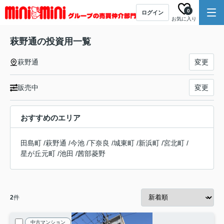
0
ログイン
お気に入り
萩野通の投資用一覧
萩野通
変更
販売中
変更
おすすめのエリア
田島町
/
萩野通
/
今池
/
下奈良
/
城東町
/
新浜町
/
宮北町
/
星が丘元町
/
池田
/
茜部菱野
2
件
中古マンション