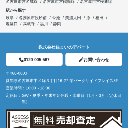
名古屋市営名城線
名古屋市営鶴舞線
名古屋市営桜通線
駅から探す
岐阜
各務原市役所前
今池
美濃太田
原
植田
塩釜口
高蔵寺
黒川
静岡
株式会社住まいのデパート
0120-005-567
お問い合わせ
〒460-0003
愛知県名古屋市中区錦３丁目16-27 栄パークサイドプレイス3F
営業時間：
10:00～18:00
定休日：
GW・夏季・年末年始休暇・水曜日（1月～3月：定休日
無）