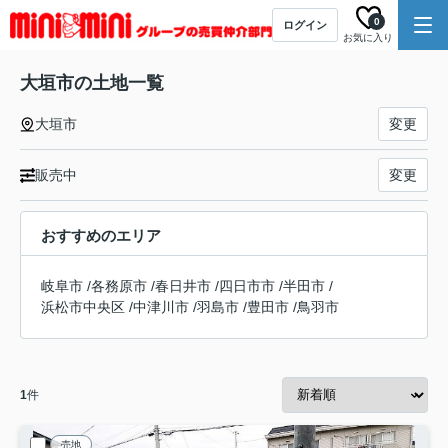
0
ログイン
お気に入り
大垣市の土地一覧
大垣市
変更
販売中
変更
おすすめのエリア
岐阜市
/
各務原市
/
春日井市
/
四日市市
/
半田市
/
浜松市中央区
/
中津川市
/
羽島市
/
豊田市
/
鳥羽市
1
件
売地