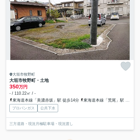
大垣市牧野町
大垣市牧野町・土地
350
万円
- / 110.22㎡ / -
東海道本線「美濃赤坂」駅 徒歩14分
東海道本線「荒尾」駅 徒歩19分
プロパンガス
公共下水
三方道路・現況月極駐車場・現況渡し