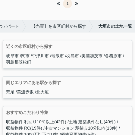
1
いのデパート
【売買】を市区町村から探す
大垣市の土地一覧
近くの市区町村から探す
岐阜市
関市
中津川市
瑞浪市
羽島市
美濃加茂市
各務原市
羽島郡笠松町
同じエリアにある駅から探す
荒尾
美濃赤坂
北大垣
おすすめこだわり特集
収益物件 利回り10％以上(42件)
土地 建築条件なし(40件)
収益物件 RC(19件)
中古マンション 駅徒歩10分以内(13件)
収益物件 1000万以下(11件)
価格変更物件(5件)