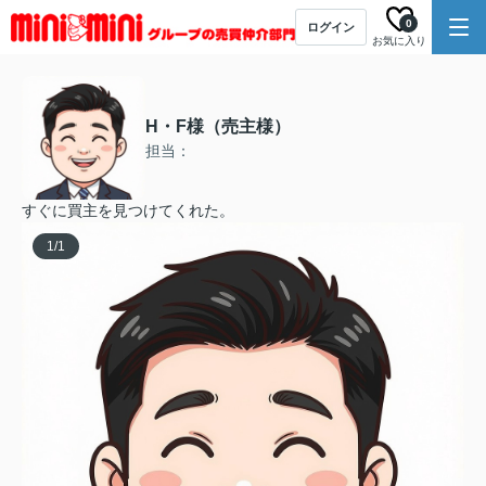
0
ログイン
お気に入り
H・F様（売主様）
担当：
すぐに買主を見つけてくれた。
1
/
1