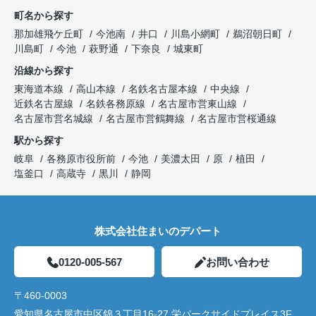
町名から探す
那加雄飛ケ丘町
今池南
井口
川島小網町
鵜沼朝日町
川島町
今池
萩野通
下奈良
城東町
沿線から探す
東海道本線
高山本線
名鉄名古屋本線
中央線
近鉄名古屋線
名鉄各務原線
名古屋市営東山線
名古屋市営名城線
名古屋市営鶴舞線
名古屋市営桜通線
駅から探す
岐阜
各務原市役所前
今池
美濃太田
原
植田
塩釜口
高蔵寺
黒川
静岡
株式会社住まいのデパート
0120-005-567
お問い合わせ
〒460-0003
愛知県名古屋市中区錦３丁目16-27 栄パークサイドプレイス3F