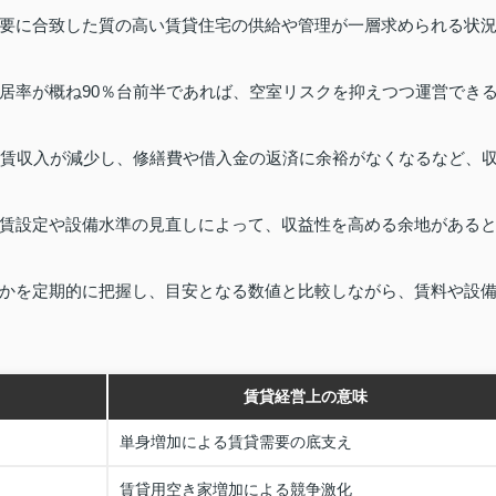
要に合致した質の高い賃貸住宅の供給や管理が一層求められる状
居率が概ね90％台前半であれば、空室リスクを抑えつつ運営でき
家賃収入が減少し、修繕費や借入金の返済に余裕がなくなるなど、
賃設定や設備水準の見直しによって、収益性を高める余地がある
かを定期的に把握し、目安となる数値と比較しながら、賃料や設
賃貸経営上の意味
単身増加による賃貸需要の底支え
賃貸用空き家増加による競争激化