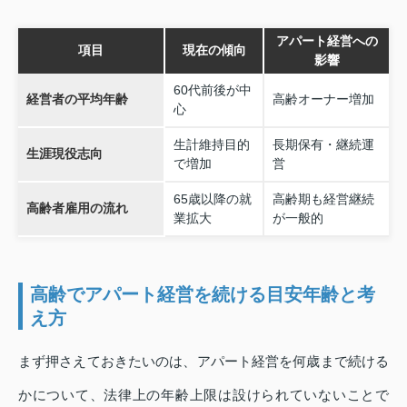
アパート経営への
項目
現在の傾向
影響
60代前後が中
経営者の平均年齢
高齢オーナー増加
心
生計維持目的
長期保有・継続運
生涯現役志向
で増加
営
65歳以降の就
高齢期も経営継続
高齢者雇用の流れ
業拡大
が一般的
高齢でアパート経営を続ける目安年齢と考
え方
まず押さえておきたいのは、アパート経営を何歳まで続ける
かについて、法律上の年齢上限は設けられていないことで