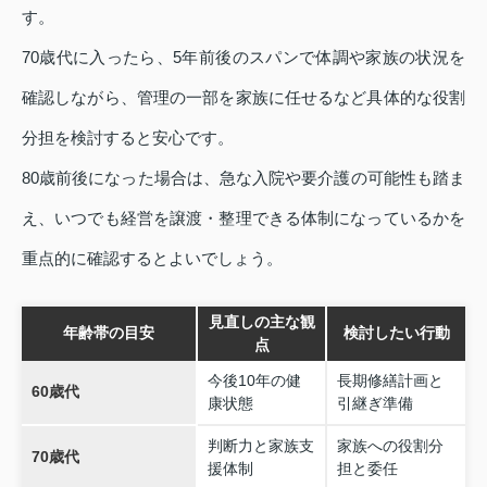
す。
70歳代に入ったら、5年前後のスパンで体調や家族の状況を
確認しながら、管理の一部を家族に任せるなど具体的な役割
分担を検討すると安心です。
80歳前後になった場合は、急な入院や要介護の可能性も踏ま
え、いつでも経営を譲渡・整理できる体制になっているかを
重点的に確認するとよいでしょう。
見直しの主な観
年齢帯の目安
検討したい行動
点
今後10年の健
長期修繕計画と
60歳代
康状態
引継ぎ準備
判断力と家族支
家族への役割分
70歳代
援体制
担と委任