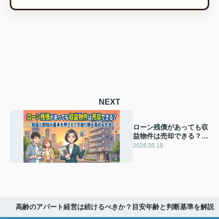
NEXT
ローン残債があっても収
益物件は売却できる？税
金と節税の基本を押さえ
2026.05.18
て手取り額を高める方法
高齢のアパート経営は続けるべきか？目安年齢と判断基準を解説