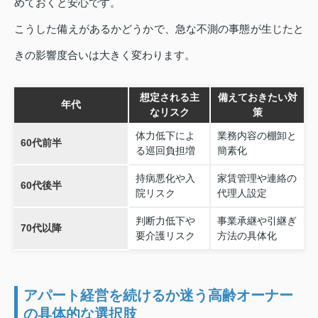
めておくと安心です。
こうした備えがあるかどうかで、急な不測の事態が生じたと
きの影響度合いは大きく変わります。
想定される主
備えておきたい対
年代
なリスク
策
体力低下によ
業務内容の棚卸と
60代前半
る巡回負担増
簡素化
持病悪化や入
家賃管理や連絡の
60代後半
院リスク
代理人設定
判断力低下や
事業承継や引継ぎ
70代以降
要介護リスク
方法の具体化
アパート経営を続けるか迷う高齢オーナー
の具体的な選択肢