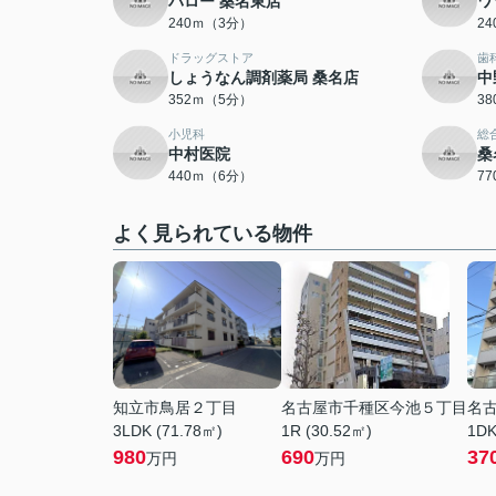
バロー 桑名東店
ワ
240ｍ（3分）
2
ドラッグストア
歯
しょうなん調剤薬局 桑名店
中
352ｍ（5分）
3
小児科
総
中村医院
桑
440ｍ（6分）
7
よく見られている物件
知立市鳥居２丁目
名古屋市千種区今池５丁目
名
3LDK (71.78㎡)
1R (30.52㎡)
1DK
980
690
37
万円
万円