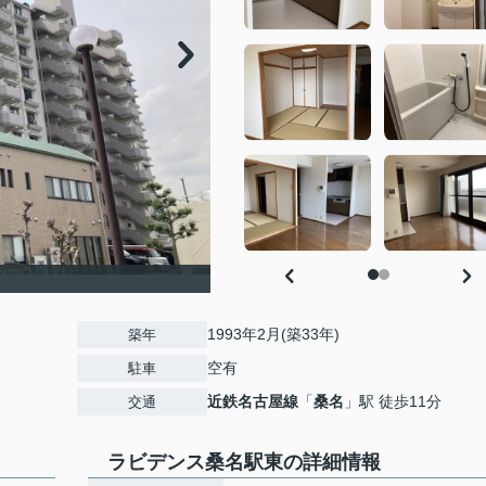
1993年2月(築33年)
築年
空有
駐車
近鉄名古屋線
「
桑名
」駅 徒歩11分
交通
ラビデンス桑名駅東の詳細情報