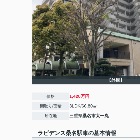
【外観】
1,420万円
価格
3LDK/66.80㎡
間取り/面積
三重県
桑名市
太一丸
所在地
ラビデンス桑名駅東の基本情報