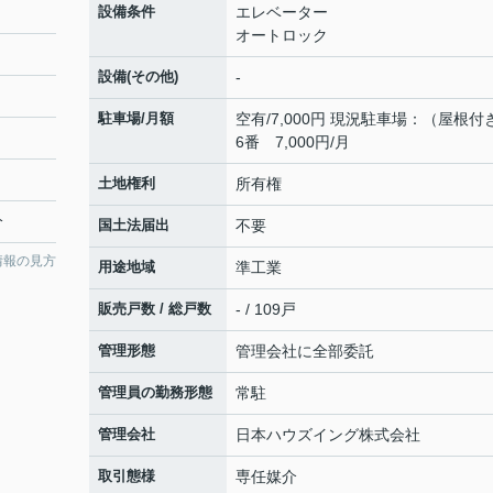
設備条件
エレベーター
オートロック
設備(その他)
-
駐車場/月額
空有/7,000円 現況駐車場：（屋根付
6番 7,000円/月
土地権利
所有権
分
国土法届出
不要
情報の見方
用途地域
準工業
販売戸数 / 総戸数
- / 109戸
管理形態
管理会社に全部委託
管理員の勤務形態
常駐
管理会社
日本ハウズイング株式会社
取引態様
専任媒介