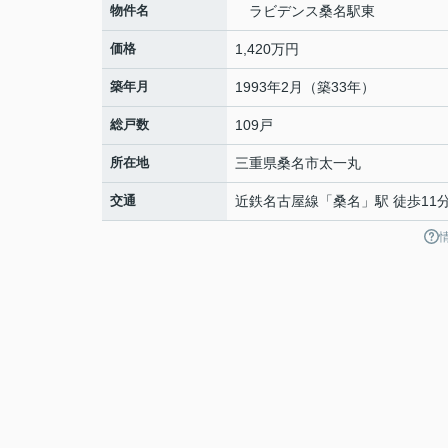
物件名
ラビデンス桑名駅東
価格
1,420万円
築年月
1993年2月（築33年）
総戸数
109戸
所在地
三重県
桑名市
太一丸
交通
近鉄名古屋線
「
桑名
」駅 徒歩11