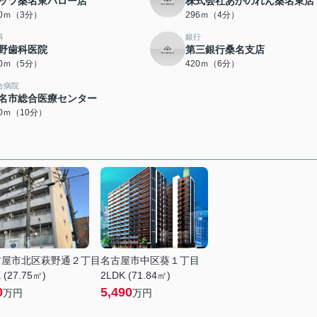
ッツ桑名東バロー店
株式会社あかのれん桑名東店
40ｍ（3分）
296ｍ（4分）
科
銀行
野歯科医院
第三銀行桑名支店
80ｍ（5分）
420ｍ（6分）
合病院
名市総合医療センター
70ｍ（10分）
古屋市北区萩野通２丁目
名古屋市中区葵１丁目
 (27.75㎡)
2LDK (71.84㎡)
0
5,490
万円
万円