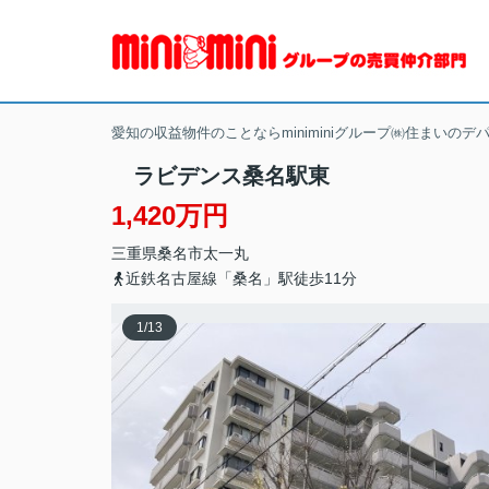
愛知の収益物件のことならminiminiグループ㈱住まいのデ
ラビデンス桑名駅東
1,420万円
三重県
桑名市
太一丸
近鉄名古屋線「桑名」駅徒歩11分
1
/
13