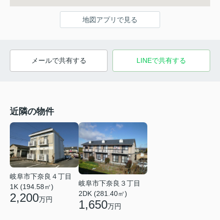
地図アプリで見る
メールで共有する
LINEで共有する
近隣の物件
岐阜市下奈良４丁目
岐阜市下奈良３丁目
1K (194.58㎡)
2DK (281.40㎡)
2,200
万円
1,650
万円