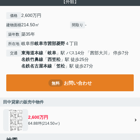
【外観】
2,600万円
価格
214.50㎡
-
建物面積
間取り
築35年
築年数
岐阜県
岐阜市
茜部菱野
４丁目
所在地
東海道本線
「
岐阜
」駅 バス14分 「茜部大川」 停歩7分
交通
名鉄竹鼻線
「
西笠松
」駅 徒歩25分
名鉄名古屋本線
「
笠松
」駅 徒歩27分
お問い合わせ
無料
田中貸家の販売中物件
2,600万円
64.88坪(214.50㎡)