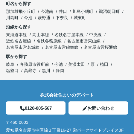
町名から探す
那加雄飛ケ丘町
今池南
井口
川島小網町
鵜沼朝日町
川島町
今池
萩野通
下奈良
城東町
沿線から探す
東海道本線
高山本線
名鉄名古屋本線
中央線
近鉄名古屋線
名鉄各務原線
名古屋市営東山線
名古屋市営名城線
名古屋市営鶴舞線
名古屋市営桜通線
駅から探す
岐阜
各務原市役所前
今池
美濃太田
原
植田
塩釜口
高蔵寺
黒川
静岡
株式会社住まいのデパート
0120-005-567
お問い合わせ
〒460-0003
愛知県名古屋市中区錦３丁目16-27 栄パークサイドプレイス3F