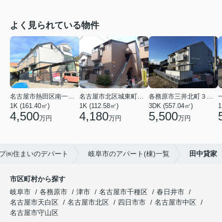
よく見られている物件
名古屋市熱田区南一番町
名古屋市北区城東町５丁目
各務原市三井北町３丁目
1K (161.40㎡)
1K (112.58㎡)
3DK (557.04㎡)
1
4,500
4,180
5,500
万円
万円
万円
ループ㈱住まいのデパート
岐阜市のアパート(棟)一覧
田中貸家
市区町村から探す
岐阜市
各務原市
津市
名古屋市千種区
春日井市
名古屋市天白区
名古屋市北区
四日市市
名古屋市中区
名古屋市守山区