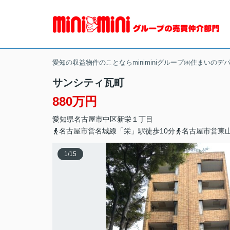
愛知の収益物件のことならminiminiグループ㈱住まいのデ
サンシティ瓦町
880万円
愛知県
名古屋市中区
新栄
１丁目
名古屋市営名城線「栄」駅徒歩10分
名古屋市営東山
1
/
15