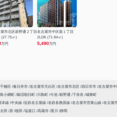
古屋市北区萩野通２丁目
名古屋市中区葵１丁目
 (27.75㎡)
2LDK (71.84㎡)
0
5,490
万円
万円
千種区
春日井市
名古屋市天白区
名古屋市北区
四日市市
名古屋市中
川島小網町
鵜沼朝日町
川島町
今池
萩野通
下奈良
城東町
屋本線
中央線
近鉄名古屋線
名鉄各務原線
名古屋市営東山線
名古屋
太田
原
植田
塩釜口
高蔵寺
黒川
静岡