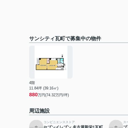
サンシティ瓦町で募集中の物件
4階
11.84坪 (39.16㎡)
880
万円(74.32万円/坪)
周辺施設
コンビニエンスストア
ス
セブンイレブン 名古屋新栄1瓦町
プ