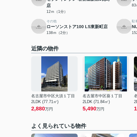
店
8
12ｍ（1分）
その他
駐
ローソンストア100 LS東新町店
N
138ｍ（2分）
1
近隣の物件
名古屋市中区大須１丁目
名古屋市中区葵１丁目
2LDK (77.71㎡)
2LDK (71.84㎡)
2
2,880
5,490
1
万円
万円
よく見られている物件