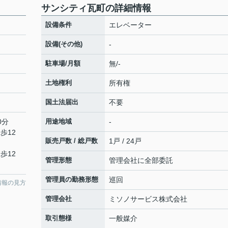
サンシティ瓦町の詳細情報
設備条件
エレベーター
設備(その他)
-
駐車場/月額
無/-
土地権利
所有権
国土法届出
不要
0分
用途地域
-
歩12
販売戸数 / 総戸数
1戸 / 24戸
歩12
管理形態
管理会社に全部委託
管理員の勤務形態
巡回
情報の見方
管理会社
ミソノサービス株式会社
取引態様
一般媒介