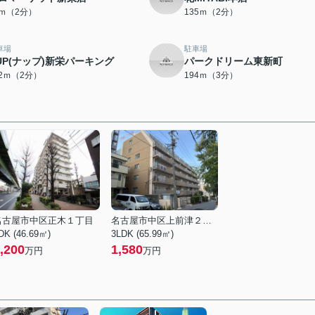
3ｍ（2分）
135ｍ（2分）
車場
駐車場
UP(ナップ)新栄パーキング
パークドリーム東新町
52ｍ（2分）
194ｍ（3分）
名古屋市中区正木１丁目
名古屋市中区上前津２丁目
DK (46.69㎡)
3LDK (65.99㎡)
,200
1,580
万円
万円