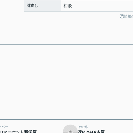
引渡し
相談
情報
ーパー
その他
ロマーケット新栄店
花MiYABi本店