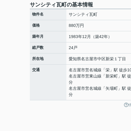
サンシティ瓦町の基本情報
物件名
サンシティ瓦町
価格
880万円
築年月
1983年12月（築42年）
総戸数
24戸
所在地
愛知県
名古屋市中区
新栄
１丁目
交通
名古屋市営名城線
「
栄
」駅 徒歩1
名古屋市営東山線
「
新栄町
」駅 徒
分
名古屋市営名城線
「
矢場町
」駅 徒
分