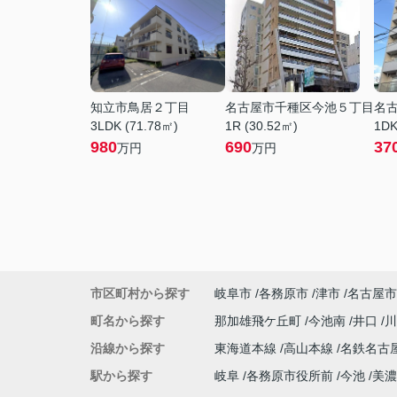
知立市鳥居２丁目
名古屋市千種区今池５丁目
名
3LDK (71.78㎡)
1R (30.52㎡)
1DK
980
690
37
万円
万円
市区町村から探す
岐阜市
各務原市
津市
名古屋市
町名から探す
那加雄飛ケ丘町
今池南
井口
沿線から探す
東海道本線
高山本線
名鉄名古
駅から探す
岐阜
各務原市役所前
今池
美濃