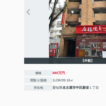
【外観】
880万円
価格
1LDK/39.16㎡
間取り/面積
愛知県
名古屋市中区
新栄
１丁目
所在地