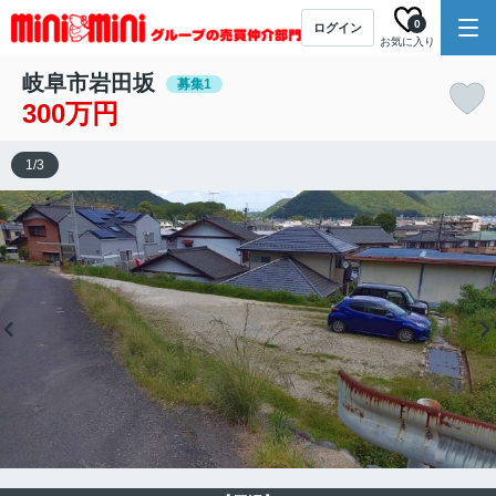
0
ログイン
お気に入り
岐阜市岩田坂
募集1
300万円
1
/
3