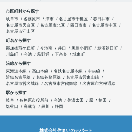
市区町村から探す
岐阜市
各務原市
津市
名古屋市千種区
春日井市
名古屋市天白区
名古屋市北区
四日市市
名古屋市中区
名古屋市守山区
町名から探す
那加雄飛ケ丘町
今池南
井口
川島小網町
鵜沼朝日町
川島町
今池
萩野通
下奈良
城東町
沿線から探す
東海道本線
高山本線
名鉄名古屋本線
中央線
近鉄名古屋線
名鉄各務原線
名古屋市営東山線
名古屋市営名城線
名古屋市営鶴舞線
名古屋市営桜通線
駅から探す
岐阜
各務原市役所前
今池
美濃太田
原
植田
塩釜口
高蔵寺
黒川
静岡
株式会社住まいのデパート