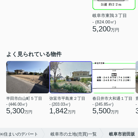
岐阜市東鶉３丁目
- (824.00㎡)
5,200
万円
よく見られている物件
半田市白山町５丁目
弥富市平島東２丁目
春日井市大和通１丁目
- (446.00㎡)
- (203.03㎡)
- (245.85㎡)
-
5,300
1,842
5,500
万円
万円
万円
ープ㈱住まいのデパート
岐阜市の土地(売買)一覧
岐阜市岩田坂