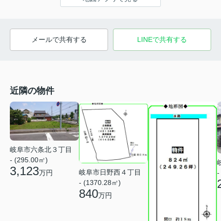
メールで共有する
LINEで共有する
近隣の物件
岐阜市六条北３丁目
- (295.00㎡)
3,123
岐阜市日野西４丁目
万円
-
- (1370.28㎡)
840
万円