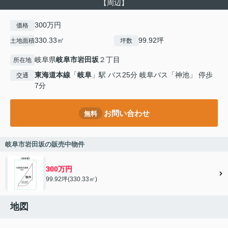
【周辺】
300万円
価格
330.33㎡
99.92坪
土地面積
坪数
岐阜県
岐阜市
岩田坂
２丁目
所在地
東海道本線
「
岐阜
」駅 バス25分 岐阜バス「神池」 停歩
交通
7分
お問い合わせ
無料
岐阜市岩田坂の販売中物件
300万円
99.92坪(330.33㎡)
地図