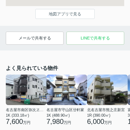
地図アプリで見る
メールで共有する
LINEで共有する
よく見られている物件
名古屋市南区弥次ヱ町４丁目
名古屋市守山区廿軒家
北名古屋市熊之庄新宮
1K (333.18㎡)
1K (488.90㎡)
1R (390.00㎡)
3
7,600
7,980
6,000
万円
万円
万円