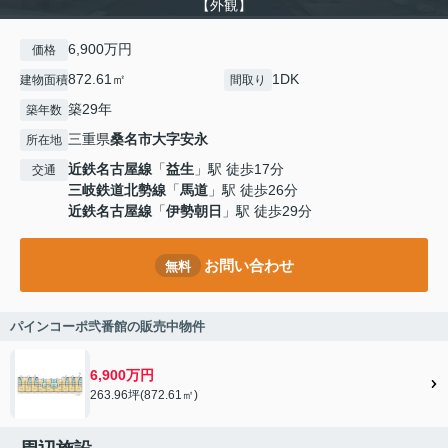
【外観】
6,900万円
価格
872.61㎡
1DK
建物面積
間取り
築29年
築年数
三重県
桑名市
大字安永
所在地
近鉄名古屋線
「
益生
」駅 徒歩17分
交通
三岐鉄道北勢線
「
馬道
」駅 徒歩26分
近鉄名古屋線
「
伊勢朝日
」駅 徒歩29分
お問い合わせ
無料
パインコーポ弐番館の販売中物件
6,900万円
263.96坪(872.61㎡)