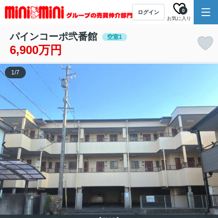
0
ログイン
お気に入り
パインコーポ弐番館
空室1
6,900万円
1
/
7