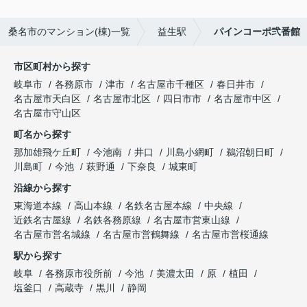
桑名市のマンション(棟)一覧
益生駅
パインコーポ弐番館
市区町村から探す
岐阜市
各務原市
津市
名古屋市千種区
春日井市
名古屋市天白区
名古屋市北区
四日市市
名古屋市中区
名古屋市守山区
町名から探す
那加雄飛ケ丘町
今池南
井口
川島小網町
鵜沼朝日町
川島町
今池
萩野通
下奈良
城東町
沿線から探す
東海道本線
高山本線
名鉄名古屋本線
中央線
近鉄名古屋線
名鉄各務原線
名古屋市営東山線
名古屋市営名城線
名古屋市営鶴舞線
名古屋市営桜通線
駅から探す
岐阜
各務原市役所前
今池
美濃太田
原
植田
塩釜口
高蔵寺
黒川
静岡