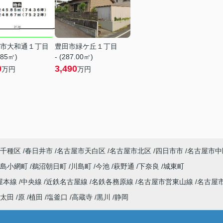
市大和通１丁目
豊田市緑ケ丘１丁目
.85㎡)
- (287.00㎡)
0
3,490
万円
万円
千種区
春日井市
名古屋市天白区
名古屋市北区
四日市市
名古屋市中
川島小網町
鵜沼朝日町
川島町
今池
萩野通
下奈良
城東町
屋本線
中央線
近鉄名古屋線
名鉄各務原線
名古屋市営東山線
名古屋
太田
原
植田
塩釜口
高蔵寺
黒川
静岡