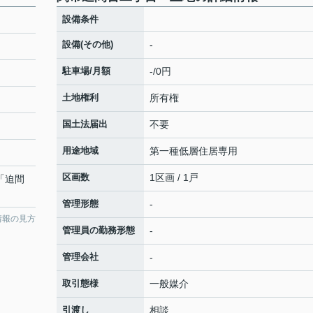
設備条件
設備(その他)
-
駐車場/月額
-/0円
土地権利
所有権
国土法届出
不要
用途地域
第一種低層住居専用
区画数
1区画 / 1戸
 「迫間
管理形態
-
情報の見方
管理員の勤務形態
-
管理会社
-
取引態様
一般媒介
引渡し
相談