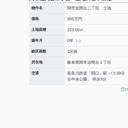
物件名
関市迫間台二丁目 土地
価格
300万円
土地面積
223.00㎡
築年月
0年（-）
総区画数
1区画
所在地
岐阜県
関市
迫間台
２丁目
交通
長良川鉄道
「
関口
」駅 バス30分
台中央公園」 停歩3分