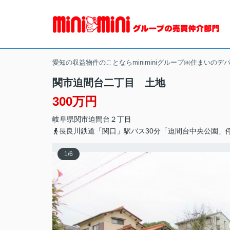
愛知の収益物件のことならminiminiグループ㈱住まいのデ
関市迫間台二丁目 土地
300万円
岐阜県
関市
迫間台
２丁目
長良川鉄道「関口」駅バス30分「迫間台中央公園」
1
/
6