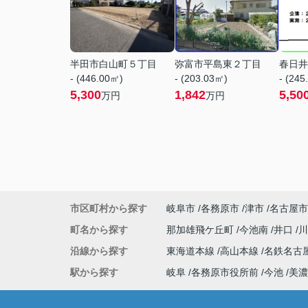
半田市白山町５丁目
弥富市平島東２丁目
春日井
- (446.00㎡)
- (203.03㎡)
- (245
5,300
1,842
5,50
万円
万円
市区町村から探す
岐阜市
各務原市
津市
名古屋市
町名から探す
那加雄飛ケ丘町
今池南
井口
沿線から探す
東海道本線
高山本線
名鉄名古
駅から探す
岐阜
各務原市役所前
今池
美濃