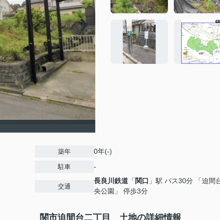
0年(-)
築年
-
駐車
長良川鉄道
「
関口
」駅 バス30分 「迫間
交通
央公園」 停歩3分
関市迫間台二丁目 土地の詳細情報