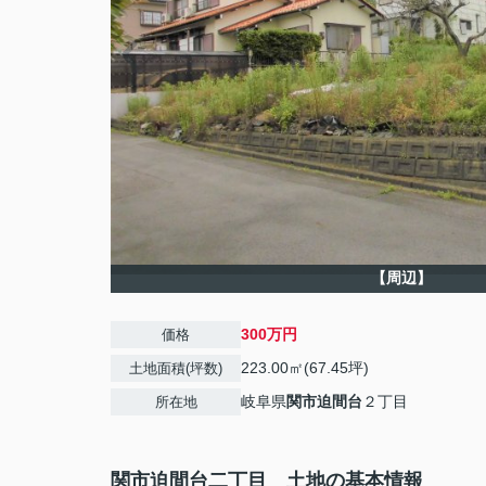
【周辺】
300万円
価格
223.00㎡(67.45坪)
土地面積(坪数)
岐阜県
関市
迫間台
２丁目
所在地
関市迫間台二丁目 土地の基本情報