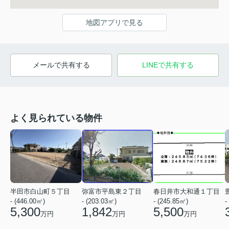
地図アプリで見る
メールで共有する
LINEで共有する
よく見られている物件
半田市白山町５丁目
弥富市平島東２丁目
春日井市大和通１丁目
- (446.00㎡)
- (203.03㎡)
- (245.85㎡)
-
5,300
1,842
5,500
万円
万円
万円