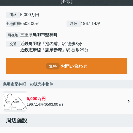
【外観】
5,000万円
価格
6503.00㎡
1967.14坪
土地面積
坪数
三重県
鳥羽市
堅神町
所在地
近鉄鳥羽線
「
池の浦
」駅 徒歩3分
交通
近鉄志摩線
「
志摩赤崎
」駅 徒歩29分
お問い合わせ
無料
鳥羽市堅神町 の販売中物件
5,000万円
1967.14坪(6503.00㎡)
周辺施設