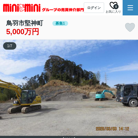
0
ログイン
お気に入り
鳥羽市堅神町
募集1
5,000万円
1
/
7