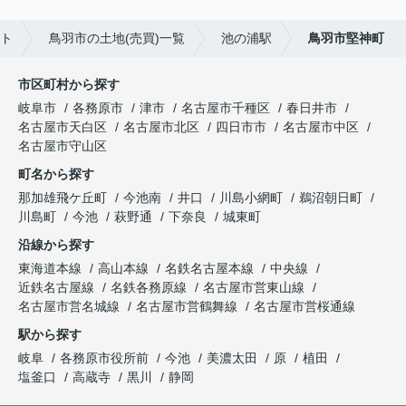
ート
鳥羽市の土地(売買)一覧
池の浦駅
鳥羽市堅神町
市区町村から探す
岐阜市
各務原市
津市
名古屋市千種区
春日井市
名古屋市天白区
名古屋市北区
四日市市
名古屋市中区
名古屋市守山区
町名から探す
那加雄飛ケ丘町
今池南
井口
川島小網町
鵜沼朝日町
川島町
今池
萩野通
下奈良
城東町
沿線から探す
東海道本線
高山本線
名鉄名古屋本線
中央線
近鉄名古屋線
名鉄各務原線
名古屋市営東山線
名古屋市営名城線
名古屋市営鶴舞線
名古屋市営桜通線
駅から探す
岐阜
各務原市役所前
今池
美濃太田
原
植田
塩釜口
高蔵寺
黒川
静岡