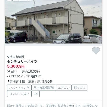
清須市清洲
センチュリーハイツ
5,300
万円
利回り： 表面10.33%
- / 212.64㎡ / 1K /築33年
東海道本線「清洲」駅 徒歩9分
バス・トイレ別
室内洗濯機置場
エアコン
都市ガス
コンロ２口以上
BS
駅から物件まで徒歩9分です。不動産の収益力を考える上での目安にな