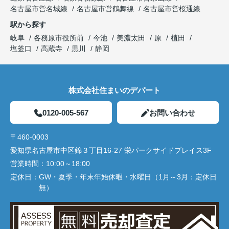
名古屋市営名城線
名古屋市営鶴舞線
名古屋市営桜通線
駅から探す
岐阜
各務原市役所前
今池
美濃太田
原
植田
塩釜口
高蔵寺
黒川
静岡
株式会社住まいのデパート
0120-005-567
お問い合わせ
〒460-0003
愛知県名古屋市中区錦３丁目16-27 栄パークサイドプレイス3F
営業時間：
10:00～18:00
定休日：
GW・夏季・年末年始休暇・水曜日（1月～3月：定休日
無）