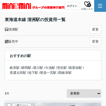
0
ログイン
お気に入り
東海道本線 清洲駅の投資用一覧
清洲駅
変更
販売中
変更
おすすめの駅
岐阜駅
/
静岡駅
/
黒川駅
/
今池駅
/
笠松駅
/
新那加駅
/
美濃太田駅
/
池下駅
/
尾張一宮駅
/
西岐阜駅
1
件
一棟アパート