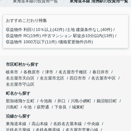
す
東海道本線の投資用一覧
東海道本線 清洲駅の投資用一覧
おすすめこだわり特集
収益物件 利回り10％以上(42件)
土地 建築条件なし(40件)
収益物件 RC(19件)
中古マンション 駅徒歩10分以内(13件)
収益物件 1000万以下(11件)
価格変更物件(5件)
市区町村から探す
岐阜市
各務原市
津市
名古屋市千種区
春日井市
名古屋市天白区
名古屋市北区
四日市市
名古屋市中区
名古屋市守山区
町名から探す
那加雄飛ケ丘町
今池南
井口
川島小網町
鵜沼朝日町
川島町
今池
萩野通
下奈良
城東町
沿線から探す
東海道本線
高山本線
名鉄名古屋本線
中央線
近鉄名古屋線
名鉄各務原線
名古屋市営東山線