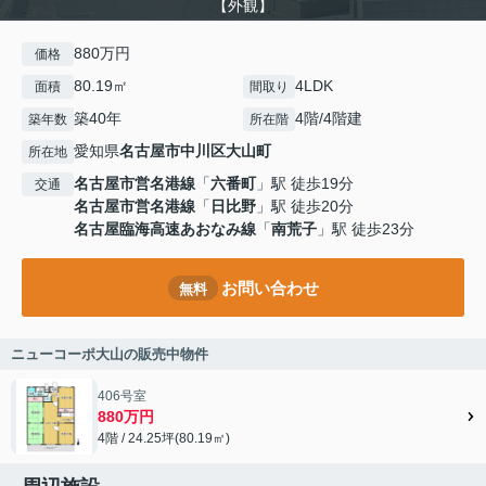
【外観】
880万円
価格
80.19㎡
4LDK
面積
間取り
築40年
4階/4階建
築年数
所在階
愛知県
名古屋市中川区
大山町
所在地
名古屋市営名港線
「
六番町
」駅 徒歩19分
交通
名古屋市営名港線
「
日比野
」駅 徒歩20分
名古屋臨海高速あおなみ線
「
南荒子
」駅 徒歩23分
お問い合わせ
無料
ニューコーポ大山の販売中物件
406号室
880万円
4階 / 24.25坪(80.19㎡)