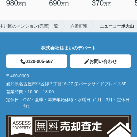
980
690
370
万円
万円
万円
中川区のマンション(売買)一覧
六番町駅
ニューコーポ大山
株式会社住まいのデパート
0120-005-567
お問い合わせ
〒460-0003
愛知県名古屋市中区錦３丁目16-27 栄パークサイドプレイス3F
営業時間：
10:00～18:00
定休日：
GW・夏季・年末年始休暇・水曜日（1月～3月：定休日
無）