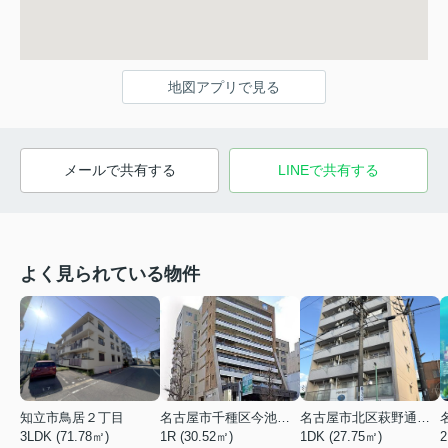
地図アプリで見る
メールで共有する
LINEで共有する
よく見られている物件
知立市鳥居２丁目
名古屋市千種区今池５丁目
名古屋市北区萩野通２丁目
3LDK (71.78㎡)
1R (30.52㎡)
1DK (27.75㎡)
2