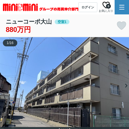
0
ログイン
お気に入り
ニューコーポ大山
空室1
880万円
1
/
16