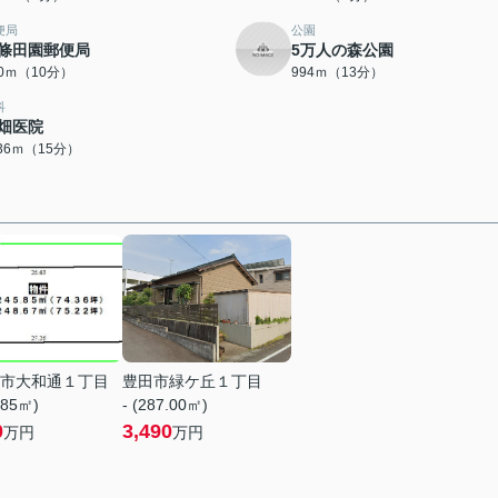
便局
公園
條田園郵便局
5万人の森公園
70ｍ（10分）
994ｍ（13分）
科
畑医院
136ｍ（15分）
市大和通１丁目
豊田市緑ケ丘１丁目
.85㎡)
- (287.00㎡)
0
3,490
万円
万円