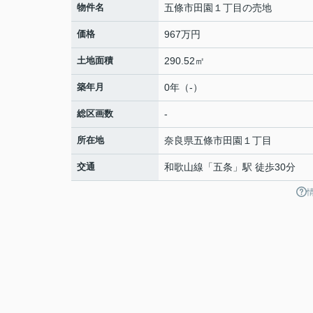
物件名
五條市田園１丁目の売地
価格
967万円
土地面積
290.52㎡
築年月
0年（-）
総区画数
-
所在地
奈良県
五條市
田園
１丁目
交通
和歌山線
「
五条
」駅 徒歩30分