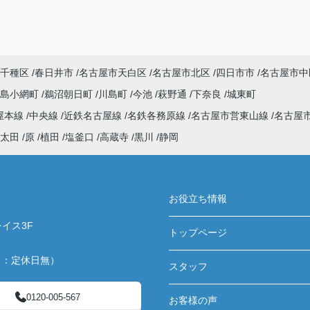
千種区
春日井市
名古屋市天白区
名古屋市北区
四日市市
名古屋市中
川島小網町
鵜沼朝日町
川島町
今池
萩野通
下奈良
城東町
屋本線
中央線
近鉄名古屋線
名鉄各務原線
名古屋市営東山線
名古屋
太田
原
植田
塩釜口
高蔵寺
黒川
静岡
お役立ち情報
イス3F
トップページ
月：定休日無）
スタッフ
0120-005-567
お客様の声