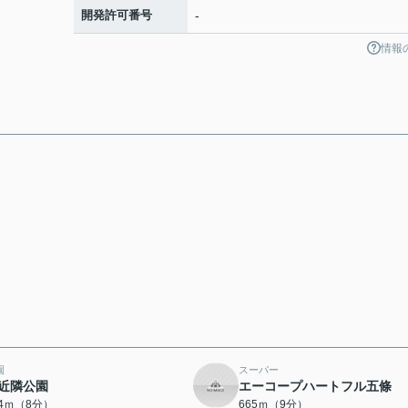
開発許可番号
-
情報
園
スーパー
近隣公園
エーコープハートフル五條
94ｍ（8分）
665ｍ（9分）