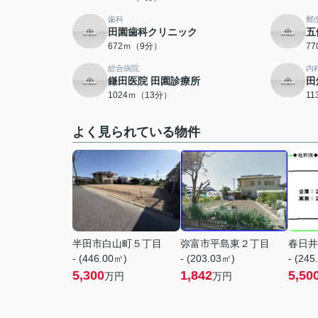
歯科
郵
田園歯科クリニック
五
672ｍ（9分）
7
総合病院
内
鎌田医院 田園診療所
田
1024ｍ（13分）
1
よく見られている物件
半田市白山町５丁目
弥富市平島東２丁目
春日井
- (446.00㎡)
- (203.03㎡)
- (245
5,300
1,842
5,50
万円
万円