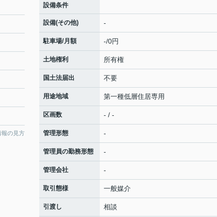
設備条件
設備(その他)
-
駐車場/月額
-/0円
土地権利
所有権
国土法届出
不要
用途地域
第一種低層住居専用
区画数
- / -
管理形態
-
情報の見方
管理員の勤務形態
-
管理会社
-
取引態様
一般媒介
引渡し
相談