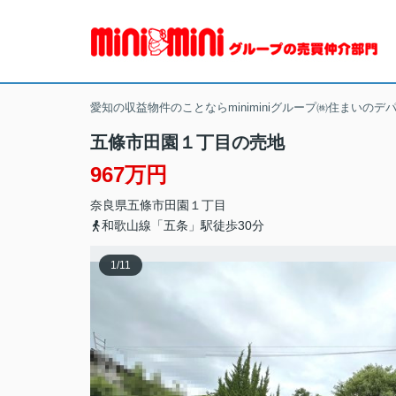
愛知の収益物件のことならminiminiグループ㈱住まいのデ
五條市田園１丁目の売地
967万円
奈良県
五條市
田園
１丁目
和歌山線「五条」駅徒歩30分
1
/
11