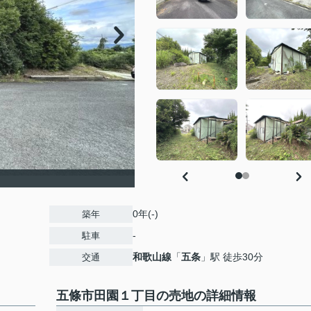
0年(-)
築年
-
駐車
和歌山線
「
五条
」駅 徒歩30分
交通
五條市田園１丁目の売地の詳細情報