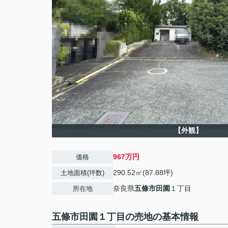
【外観】
967万円
価格
290.52㎡(87.88坪)
土地面積(坪数)
奈良県
五條市
田園
１丁目
所在地
五條市田園１丁目の売地の基本情報