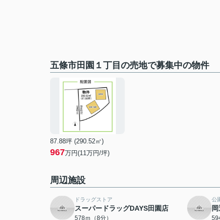
五條市田園１丁目の売地で募集中の物件
87.88坪 (290.52㎡)
967
万円(11万円/坪)
周辺施設
ドラッグストア
公
スーパードラッグDAYS田園店
岡
578ｍ（8分）
5