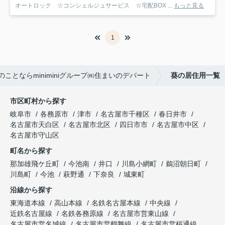
オートロック ☆コンシェルジュサービス ☆宅配BOX ...
もっと見る
1
ことならminiminiグループ㈱住まいのデパート
葵の居住用一覧
市区町村から探す
岐阜市
各務原市
津市
名古屋市千種区
春日井市
名古屋市天白区
名古屋市北区
四日市市
名古屋市中区
名古屋市守山区
町名から探す
那加雄飛ケ丘町
今池南
井口
川島小網町
鵜沼朝日町
川島町
今池
萩野通
下奈良
城東町
沿線から探す
東海道本線
高山本線
名鉄名古屋本線
中央線
近鉄名古屋線
名鉄各務原線
名古屋市営東山線
名古屋市営名城線
名古屋市営鶴舞線
名古屋市営桜通線