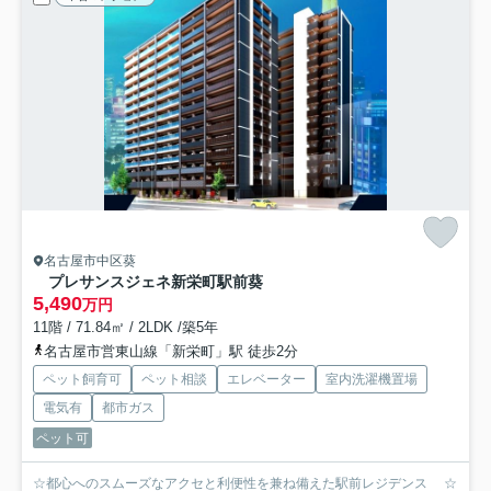
名古屋市中区葵
プレサンスジェネ新栄町駅前葵
5,490
万円
11階 / 71.84㎡ / 2LDK /築5年
名古屋市営東山線「新栄町」駅 徒歩2分
ペット飼育可
ペット相談
エレベーター
室内洗濯機置場
電気有
都市ガス
ペット可
☆都心へのスムーズなアクセと利便性を兼ね備えた駅前レジデンス ☆