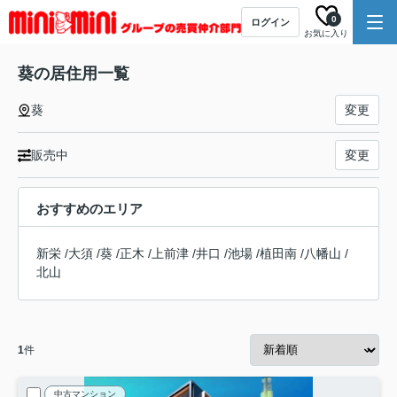
0
ログイン
お気に入り
葵の居住用一覧
葵
変更
販売中
変更
おすすめのエリア
新栄
/
大須
/
葵
/
正木
/
上前津
/
井口
/
池場
/
植田南
/
八幡山
/
北山
1
件
中古マンション