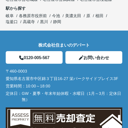
駅から探す
岐阜
各務原市役所前
今池
美濃太田
原
植田
塩釜口
高蔵寺
黒川
静岡
株式会社住まいのデパート
0120-005-567
お問い合わせ
〒460-0003
愛知県名古屋市中区錦３丁目16-27 栄パークサイドプレイス3F
営業時間：
10:00～18:00
定休日：
GW・夏季・年末年始休暇・水曜日（1月～3月：定休日
無）